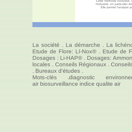
Cette méthode exclusive, r
l'industrie, en particulier
Elle permet l'analyse pr
La société
.
La démarche
.
La lichén
Etude de Flore: LI-Nox®
.
Etude de F
Dosages : Li-HAP®
.
Dosages: Ammonia
locales
.
Conseils Régionaux
.
Conseil
.
Bureaux d'études
.
Mots-clés .
diagnostic environne
air
biosurveillance
indice qualite air